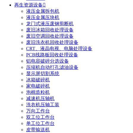
再生资源设备

液压金属拆包机
液压金属压块机
龙门式液压废钢剪断机
废旧冰箱回收处理设备
废旧空调回收处理设备
废旧洗衣机回收处理设备
CRT、液晶电视、电脑处理设备
PCB线路板回收处理设备
铝电容破碎分选设备
压缩机自动打孔滤油设备
显示屏切割系统
冰箱破碎机
家电破碎机
泡棉造粒机
减速机压轴机
洗衣机压轴工装
万向工作台
双工位工作台
单工位工作台
皮带输送机