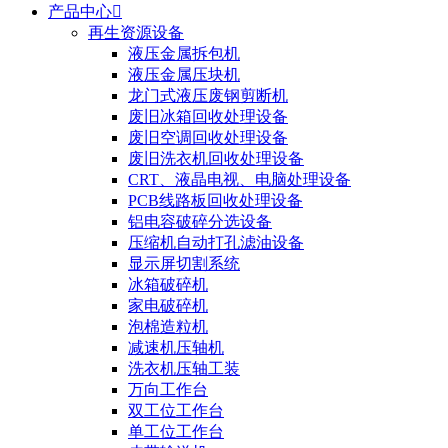
产品中心

再生资源设备
液压金属拆包机
液压金属压块机
龙门式液压废钢剪断机
废旧冰箱回收处理设备
废旧空调回收处理设备
废旧洗衣机回收处理设备
CRT、液晶电视、电脑处理设备
PCB线路板回收处理设备
铝电容破碎分选设备
压缩机自动打孔滤油设备
显示屏切割系统
冰箱破碎机
家电破碎机
泡棉造粒机
减速机压轴机
洗衣机压轴工装
万向工作台
双工位工作台
单工位工作台