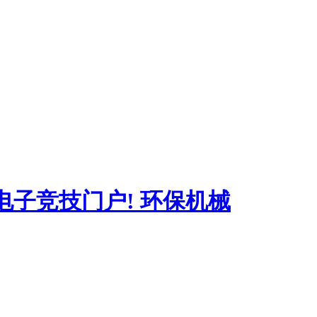
电子竞技门户! 环保机械