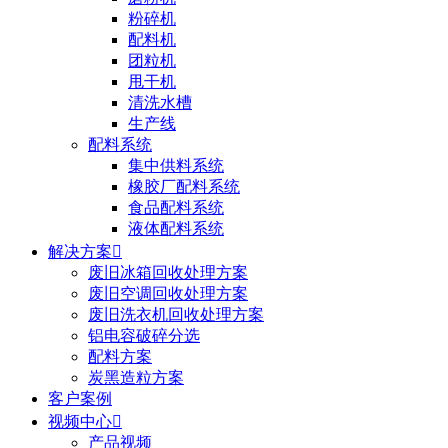
粉碎机
配料机
团粒机
甩干机
清洗水槽
生产线
配料系统
集中供料系统
橡胶厂配料系统
食品配料系统
液体配料系统
解决方案

废旧冰箱回收处理方案
废旧空调回收处理方案
废旧洗衣机回收处理方案
铝电容破碎分选
配料方案
炭黑造粒方案
客户案例
视频中心

产品视频