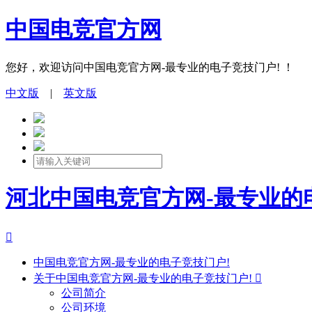
中国电竞官方网
您好，欢迎访问中国电竞官方网-最专业的电子竞技门户! ！
中文版
|
英文版
河北中国电竞官方网-最专业的

中国电竞官方网-最专业的电子竞技门户!
关于中国电竞官方网-最专业的电子竞技门户!

公司简介
公司环境