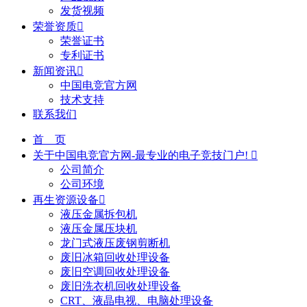
发货视频
荣誉资质

荣誉证书
专利证书
新闻资讯

中国电竞官方网
技术支持
联系我们
首 页
关于中国电竞官方网-最专业的电子竞技门户!

公司简介
公司环境
再生资源设备

液压金属拆包机
液压金属压块机
龙门式液压废钢剪断机
废旧冰箱回收处理设备
废旧空调回收处理设备
废旧洗衣机回收处理设备
CRT、液晶电视、电脑处理设备